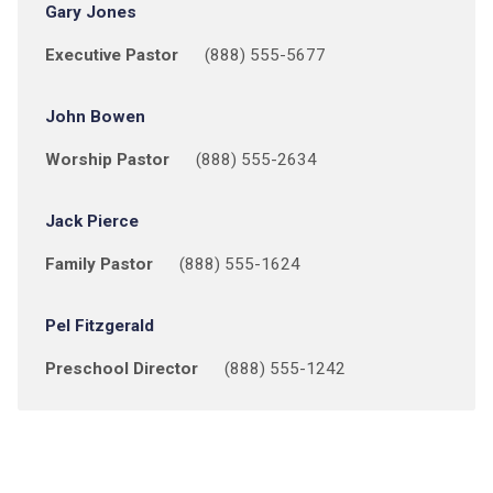
Gary Jones
Executive Pastor
(888) 555-5677
John Bowen
Worship Pastor
(888) 555-2634
Jack Pierce
Family Pastor
(888) 555-1624
Pel Fitzgerald
Preschool Director
(888) 555-1242